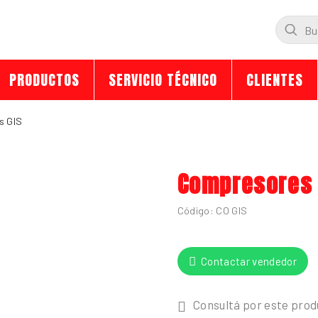
Búsque
de
produc
PRODUCTOS
SERVICIO TÉCNICO
CLIENTES
s GIS
Compresores 
Código:
CO GIS
Contactar vendedor
Consultá por este pro