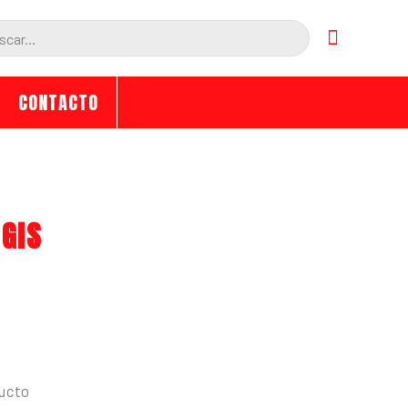
da
tos
CONTACTO
GIS
ducto