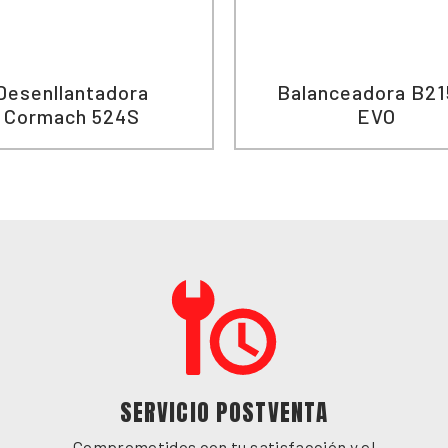
Desenllantadora
Balanceadora B21
Cormach 524S
EVO
SERVICIO POSTVENTA
Comprometidos con tu satisfacción y el