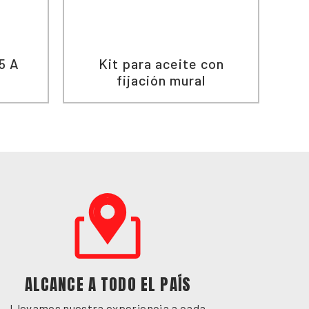
5 A
Kit para aceite con
A
fijación mural
ALCANCE A TODO EL PAÍS
Llevamos nuestra experiencia a cada